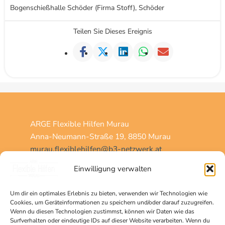
Bogenschießhalle Schöder (Firma Stoff), Schöder
Teilen Sie Dieses Ereignis
ARGE Flexible Hilfen Murau
Anna-Neumann-Straße 19, 8850 Murau
murau.flexiblehilfen@b3-netzwerk.at
+43 (0)676 88 144 843
Einwilligung verwalten
Um dir ein optimales Erlebnis zu bieten, verwenden wir Technologien wie
Home
Cookies, um Geräteinformationen zu speichern und/oder darauf zuzugreifen.
Über uns
Wenn du diesen Technologien zustimmst, können wir Daten wie das
Surfverhalten oder eindeutige IDs auf dieser Website verarbeiten. Wenn du
Team