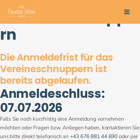
Zum
Vereineschnuppe
Inhalt
springen
rn
Die Anmeldefrist für das
Vereineschnuppern ist
bereits abgelaufen.
Anmeldeschluss:
07.07.2026
Falls Sie noch kurzfristig eine Anmeldung vornehmen
möchten oder Fragen bzw. Anliegen haben, kontaktieren Sie
uns bitte direkt telefonisch an
+43 676 881 44 690
oder per