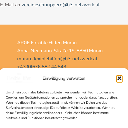
E-Mail an
vereineschnuppern@b3-netzwerk.at
ARGE Flexible Hilfen Murau
Anna-Neumann-Straße 19, 8850 Murau
murau.flexiblehilfen@b3-netzwerk.at
+43 (0)676 88 144 843
Einwilligung verwalten
Home
Um dir ein optimales Erlebnis zu bieten, verwenden wir Technologien wie
Über uns
Cookies, um Geräteinformationen zu speichern und/oder darauf zuzugreifen.
Wenn du diesen Technologien zustimmst, können wir Daten wie das
Team
Surfverhalten oder eindeutige IDs auf dieser Website verarbeiten. Wenn du
deine Einwilligung nicht erteilst oder zurückziehst, können bestimmte
Angebote
Merkmale und Funktionen beeinträchtigt werden.
Vereineschnuppern