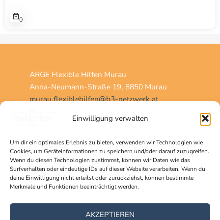
0
ARGE Flexible Hilfen Murau
Anna-Neumann-Straße 19, 8850 Murau
murau.flexiblehilfen@b3-netzwerk.at
+43 (0)676 88 144 843
Einwilligung verwalten
Um dir ein optimales Erlebnis zu bieten, verwenden wir Technologien wie
Home
Cookies, um Geräteinformationen zu speichern und/oder darauf zuzugreifen.
Über uns
Wenn du diesen Technologien zustimmst, können wir Daten wie das
Surfverhalten oder eindeutige IDs auf dieser Website verarbeiten. Wenn du
Team
deine Einwilligung nicht erteilst oder zurückziehst, können bestimmte
Angebote
Merkmale und Funktionen beeinträchtigt werden.
Vereineschnuppern
Kontakt
AKZEPTIEREN