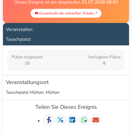
Dieses Ereignis ist am abgelaufen
31.07.2026 08:00
🎟 Gesamtzahl der verkauften Tickets: 7
Tauschplatzl
Plätze insgesamt
Verfügbare Plätze
15
8
Veranstaltungsort
Tauschplatzl Mühlen, Mühlen
Teilen Sie Dieses Ereignis