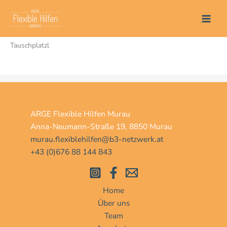
Zum
Start
Veranstaltungen
Tauschplatzl
Inhalt
springen
Tauschplatzl
ARGE Flexible Hilfen Murau
Anna-Neumann-Straße 19, 8850 Murau
murau.flexiblehilfen@b3-netzwerk.at
+43 (0)676 88 144 843
Home
Über uns
Team