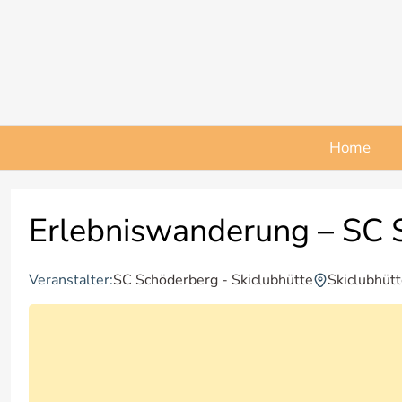
Zum
Inhalt
springen
Home
Erlebniswanderung – SC S
SC Schöderberg - Skiclubhütte
Skiclubhütt