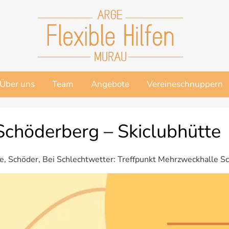
Über uns
Team
Angebote
Vereineschnuppern
chöderberg – Skiclubhütte
e, Schöder, Bei Schlechtwetter: Treffpunkt Mehrzweckhalle S