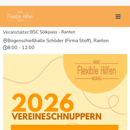
Zum
BSC Sölkpass – Ranten
Inhalt
springen
BSC Sölkpass - Ranten
Bogenschießhalle Schöder (Firma Stoff), Ranten
8:00 - 12:00