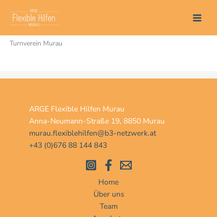
Zum
Start
Veranstaltungen
Turnverein Murau
Inhalt
springen
Turnverein Murau
ARGE Flexible Hilfen Murau
Anna-Neumann-Straße 19, 8850 Murau
murau.flexiblehilfen@b3-netzwerk.at
+43 (0)676 88 144 843
Home
Über uns
Team