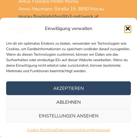
ARGE Flexible Hilfen Murau
Anna-Neumann-Straße 19, 8850 Murau
murau.flexiblehilfen@b3-netzwerk.at
+43 (0)676 88 144 843
Einwilligung verwalten
Um dir ein optimales Erlebnis zu bieten, verwenden wir Technologien wie
Home
Cookies, um Geräteinformationen zu speichern und/oder darauf zuzugreifen.
Über uns
Wenn du diesen Technologien zustimmst, können wir Daten wie das
Surfverhalten oder eindeutige IDs auf dieser Website verarbeiten. Wenn du
Team
deine Einwilligung nicht erteilst oder zurückziehst, können bestimmte
Angebote
Merkmale und Funktionen beeinträchtigt werden.
Vereineschnuppern
Kontakt
AKZEPTIEREN
ABLEHNEN
EINSTELLUNGEN ANSEHEN
DATENSCHUTZ
|
IMPRESSUM
Copyright © 2026 | ARGE Flexible Hilfen Murau
Cookie-Richtlinie
Datenschutzerklärung
Impressum