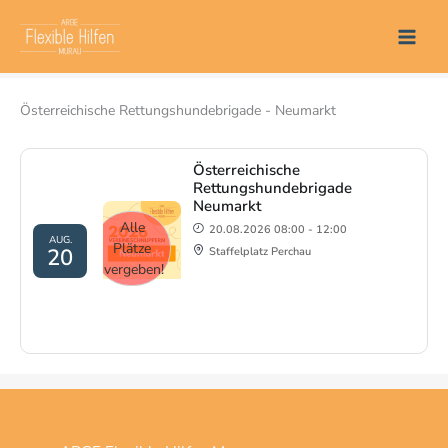
Zum
Start
Veranstaltungen
Inhalt
Österreichische Rettungshundebrigade - Neumarkt
springen
Österreichische Rettungshundebrigade - Neumarkt
Österreichische
Rettungshundebrigade
Neumarkt
Alle
20.08.2026 08:00 - 12:00
AUG.
Plätze
20
Staffelplatz Perchau
vergeben!