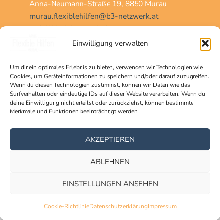
Anna-Neumann-Straße 19, 8850 Murau
murau.flexiblehilfen@b3-netzwerk.at
+43 (0)676 88 144 843
Einwilligung verwalten
Home
Um dir ein optimales Erlebnis zu bieten, verwenden wir Technologien wie
Cookies, um Geräteinformationen zu speichern und/oder darauf zuzugreifen.
Über uns
Wenn du diesen Technologien zustimmst, können wir Daten wie das
Team
Surfverhalten oder eindeutige IDs auf dieser Website verarbeiten. Wenn du
Angebote
deine Einwilligung nicht erteilst oder zurückziehst, können bestimmte
Merkmale und Funktionen beeinträchtigt werden.
Vereineschnuppern
Kontakt
AKZEPTIEREN
ABLEHNEN
DATENSCHUTZ
|
IMPRESSUM
EINSTELLUNGEN ANSEHEN
Copyright © 2026 | ARGE Flexible Hilfen Murau
Cookie-Richtlinie
Datenschutzerklärung
Impressum