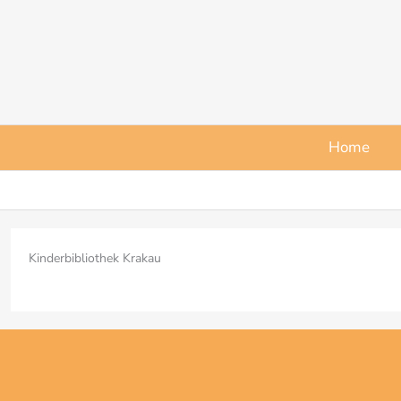
Zum
Inhalt
springen
Home
Kinderbibliothek Krakau